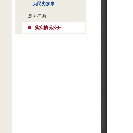
为民办实事
意见征询
落实情况公开