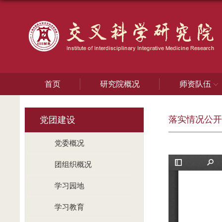
首页
研究院概况
师资队伍
落实情况公开
党团建设
党委概况
团组织概况
学习园地
学习教育